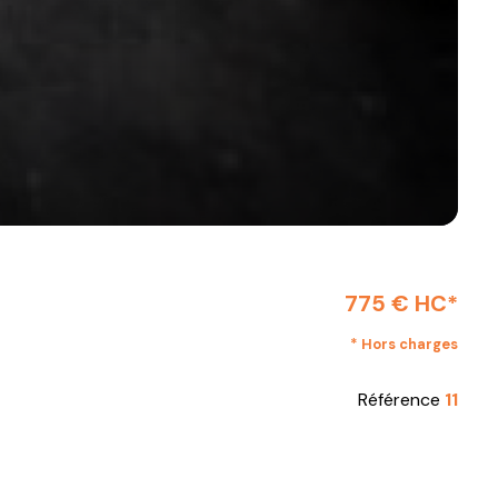
775 € HC*
* Hors charges
Référence
11