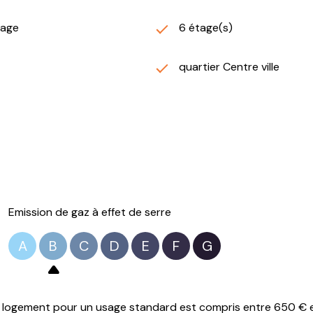
tage
6 étage(s)
quartier Centre ville
Emission de gaz à effet de serre
A
B
C
D
E
F
G
logement pour un usage standard est compris entre 650 € et