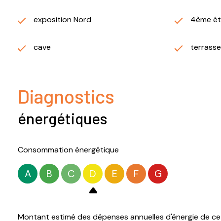
exposition Nord
4ème é
cave
terrasse
Diagnostics
énergétiques
Consommation énergétique
A
B
C
D
E
F
G
Montant estimé des dépenses annuelles d'énergie de ce 