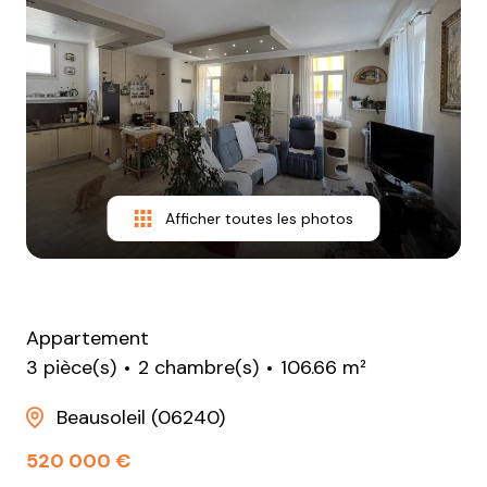
vendus
loués
avis
clients
Afficher toutes les photos
Appartement
3 pièce(s)
2 chambre(s)
106.66 m²
Beausoleil (06240)
520 000 €