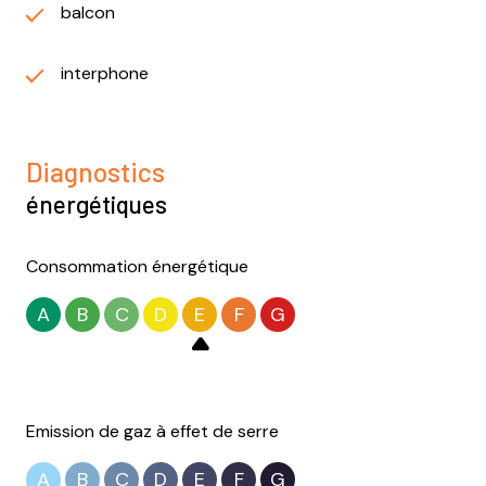
balcon
interphone
Diagnostics
énergétiques
Consommation énergétique
A
B
C
D
E
F
G
Emission de gaz à effet de serre
A
B
C
D
E
F
G