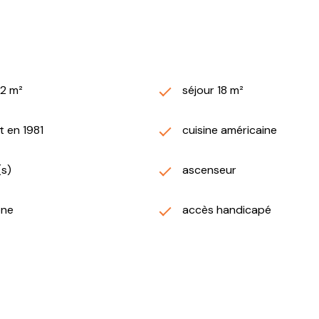
42 m²
séjour 18 m²
t en 1981
cuisine américaine
(s)
ascenseur
one
accès handicapé