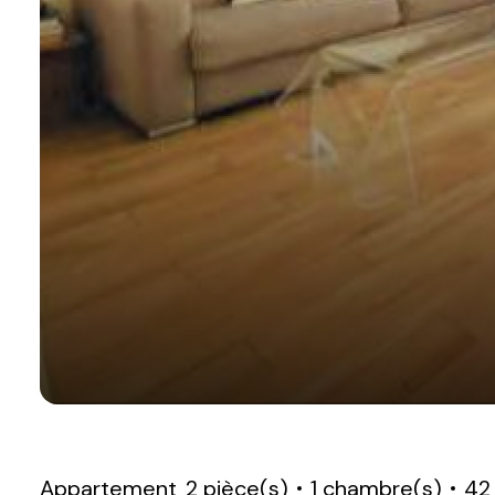
Appartement
2 pièce(s)
1 chambre(s)
42