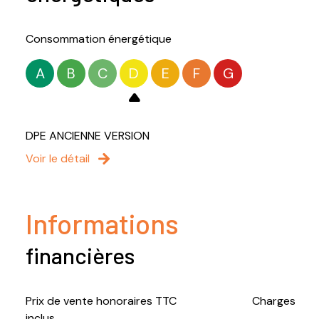
Consommation énergétique
A
B
C
D
E
F
G
DPE ANCIENNE VERSION
Voir le détail
Informations
financières
Prix de vente honoraires TTC
Charges
inclus