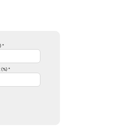
 *
 (%) *