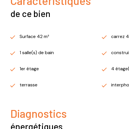
Caractéristiques
de ce bien
Surface 42 m²
carrez 
1 salle(s) de bain
construi
1er étage
4 étage
terrasse
interph
Diagnostics
énergétiques