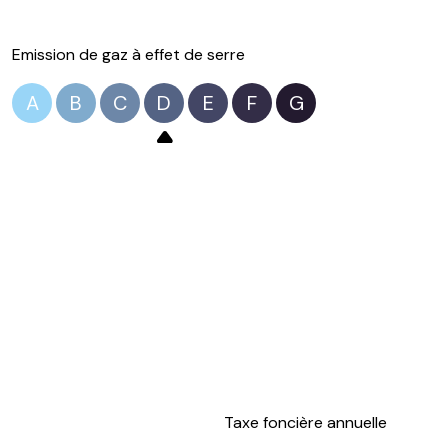
Emission de gaz à effet de serre
A
B
C
D
E
F
G
Taxe foncière annuelle