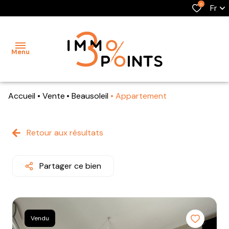
0
Fr
Menu
Accueil
Vente
Beausoleil
Appartement
accueil
ventes
Retour aux résultats
Biens
Biens à
locations
à la
la
vente
location
Partager ce bien
l'agence
Biens
Biens
l'équipe
professionnel
professionnel
estimation
Vendu
Biens
Biens