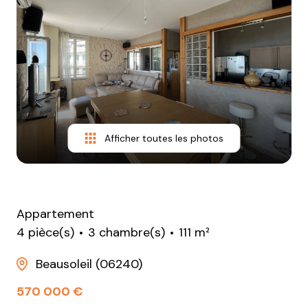
vendus
loués
avis
clients
Afficher toutes les photos
Appartement
4 pièce(s)
3 chambre(s)
111 m²
Beausoleil (06240)
570 000 €