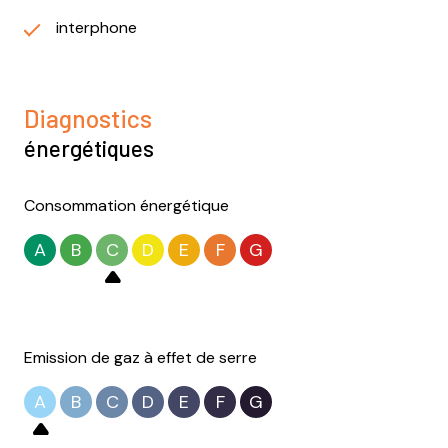
interphone
Diagnostics
énergétiques
Consommation énergétique
A
B
C
D
E
F
G
Emission de gaz à effet de serre
A
B
C
D
E
F
G