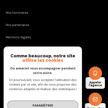
Nos honoraires
Nos partenaires
Mentions légales
Admin
Comme beaucoup, notre site
utilise les cookies
Politique RGPD
On aimerait vous accompagner pendant
votre visite.
Cookies
En poursuivant, vous acceptez l'utilisation des
Appeler
cookies par ce site, afin de vous proposer des
l'agence
contenus adaptés et réaliser des statistiques !
© 2026 | Tous droits réservés
PARAMÉTRER
Réalisé par